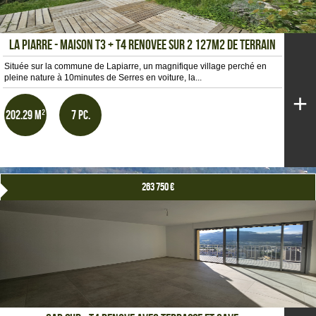
LA PIARRE - MAISON T3 + T4 RENOVEE SUR 2 127m2 DE TERRAIN
Située sur la commune de Lapiarre, un magnifique village perché en
pleine nature à 10minutes de Serres en voiture, la...
+
202.29 m²
7 pc.
263 750 €