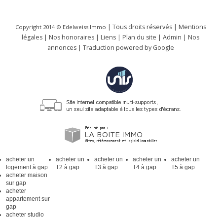
| Tous droits réservés |
Mentions
Copyright 2014 ©
Edelweiss Immo
légales
|
Nos honoraires
|
Liens
|
Plan du site
|
Admin
|
Nos
annonces
|
Traduction powered by Google
acheter un
acheter un
acheter un
acheter un
acheter un
logement à gap
T2 à gap
T3 à gap
T4 à gap
T5 à gap
acheter maison
sur gap
acheter
appartement sur
gap
acheter studio