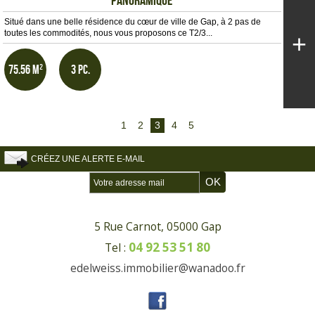
Situé dans une belle résidence du cœur de ville de Gap, à 2 pas de
toutes les commodités, nous vous proposons ce T2/3...
+
75.56 m²
3 pc.
1
2
3
4
5
CRÉEZ UNE ALERTE E-MAIL
5 Rue Carnot, 05000 Gap
04 92 53 51 80
Tel :
edelweiss.immobilier@wanadoo.fr