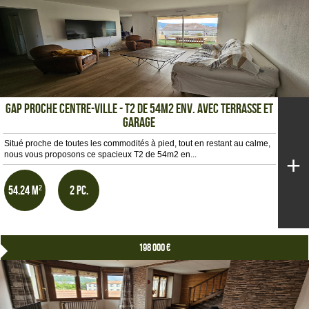
GAP PROCHE CENTRE-VILLE - T2 DE 54m2 env. AVEC TERRASSE ET
GARAGE
Situé proche de toutes les commodités à pied, tout en restant au calme,
nous vous proposons ce spacieux T2 de 54m2 en...
+
54.24 m²
2 pc.
198 000 €