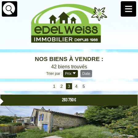
NOS BIENS À VENDRE :
42 biens trouvés
Trier par :
Prix
Date
1
2
3
4
5
263 750 €