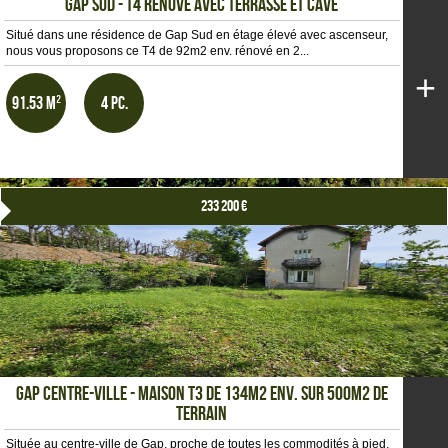
GAP SUD - T4 RENOVE AVEC TERRASSE ET CAVE
Situé dans une résidence de Gap Sud en étage élevé avec ascenseur,
nous vous proposons ce T4 de 92m2 env. rénové en 2...
+
91.53 m²
4 pc.
233 200 €
GAP CENTRE-VILLE - MAISON T3 DE 134m2 env. SUR 500m2 DE
TERRAIN
Située au centre-ville de Gap, proche de toutes les commodités à pied,