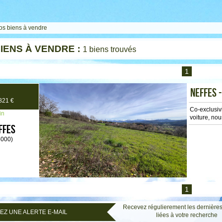
os biens à vendre
IENS À VENDRE :
1 biens trouvés
1
NEFFES 
821 €
Co-exclusiv
in
voiture, nou
ffes
5000)
1
Recevez régulierement les dernière
Z UNE ALERTE E-MAIL
liées à votre recherche