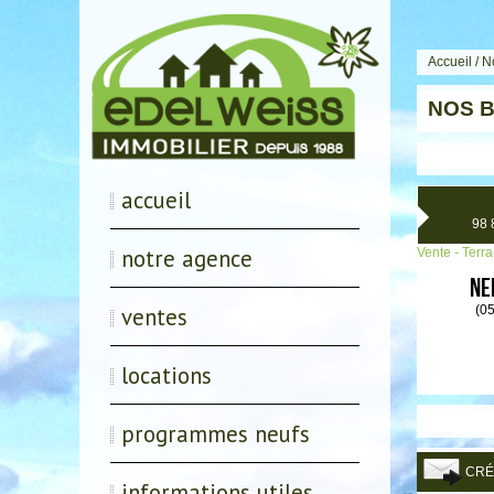
Accueil
/ N
NOS B
accueil
98 
notre agence
Vente - Terra
Ne
(0
ventes
locations
programmes neufs
CRÉE
informations utiles