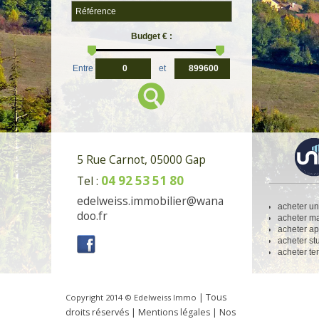
Budget € :
Entre
et
5 Rue Carnot, 05000 Gap
04 92 53 51 80
Tel :
edelweiss.immobilier@wana
acheter u
doo.fr
acheter m
acheter a
acheter st
acheter te
| Tous
Copyright 2014 ©
Edelweiss Immo
droits réservés |
Mentions légales
|
Nos