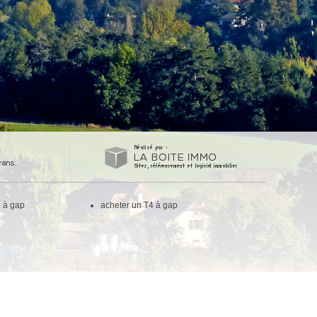
3 à gap
acheter un T4 à gap