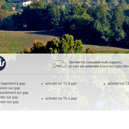
n logement à gap
acheter un T2 à gap
acheter un T
aison sur gap
ppartement sur gap
udio sur gap
acheter un T5 à gap
rrain sur gap