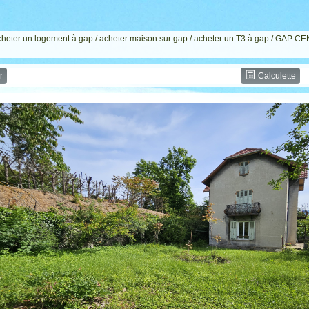
cheter un logement à gap
/
acheter maison sur gap
/
acheter un T3 à gap
/ GAP CE
r
Calculette