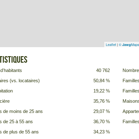
Leaflet
|
©
Map
Jawg
tistiques
d'habitants
40 762
Nombre 
ires (vs. locataires)
50,84 %
Famille
itation
19,22 %
Famille
cière
35,76 %
Maison
s de moins de 25 ans
29,07 %
Appart
s de 25 à 55 ans
36,70 %
Famille
s de plus de 55 ans
34,23 %