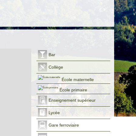
Honoraires TTC à la charge acquéreur :
6
%
Taxe foncière annuelle :
1 900 €
Réf: 2116 R. Fremeaux Ag.co RSAC
533085502
Bar
Collège
École maternelle
École primaire
Enseignement supérieur
Lycée
Gare ferroviaire