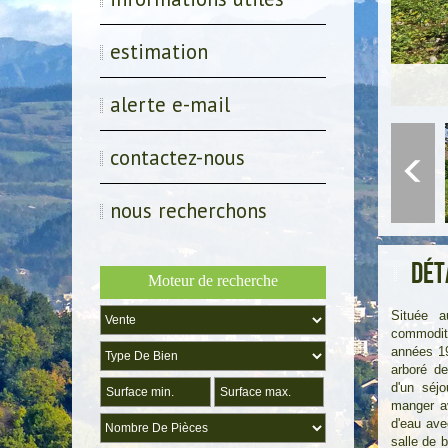
estimation
alerte e-mail
contactez-nous
nous recherchons
Dét
Moteur de recherche
Située a
commodité
années 19
arboré d
d'un séjo
manger av
d'eau ave
salle de 