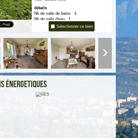
détails
Nb de salle de bains :
1
Nb de salle d'eau :
1
Cuisine :
SEPAREE
Sélectionner ce bien
Type de cuisine :
SEMI-EQUIPEE
Mode de chauffage :
Fioul
Type de chauffage :
Radiateur
Format de chauffage :
Individuel
Terrasse :
OUI
Nombre de garage :
1
Exposition :
SUD-EST
Année de construction :
1930
Terrain piscinable :
OUI
Terrain arboré :
OUI
s énergetiques
Distribution d'eau :
INDIVIDUEL
Energie d'eau :
FIOUL
Informations de copropriété
Copropriété :
NON
Infos Financières
Prix de vente honoraires TTC inclus :
233
200 €
:
220
Prix de vente honoraires TTC exclus
000 €