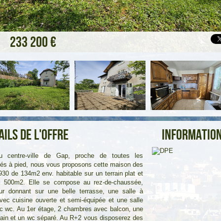
233 200 €
ails de l'offre
Information
u centre-ville de Gap, proche de toutes les
s à pied, nous vous proposons cette maison des
30 de 134m2 env. habitable sur un terrain plat et
e 500m2. Elle se compose au rez-de-chaussée,
ur donnant sur une belle terrasse, une salle à
ec cuisine ouverte et semi-équipée et une salle
c wc. Au 1er étage, 2 chambres avec balcon, une
bain et un wc séparé. Au R+2 vous disposerez des