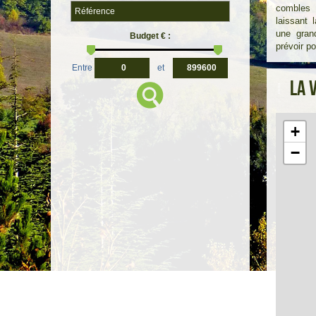
combles
laissant 
une gran
Budget € :
prévoir p
Entre
et
La 
+
−