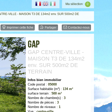
Ma sélection :
0
NTRE-VILLE - MAISON T3 DE 134m2 env. SUR 500m2 DE
Imprimer cette fiche
Partager
Contactez-nous
Gap
GAP CENTRE-VILLE -
MAISON T3 DE 134m2
env. SUR 500m2 DE
TERRAIN
Infos bien immobilier
Code postal :
05000
Surface habitable (m²) :
134 m²
surface terrain :
500 m²
Nombre de chambre(s) :
3
Nombre de pièces :
3
Nombre de niveaux :
1
Vue :
centre-ville