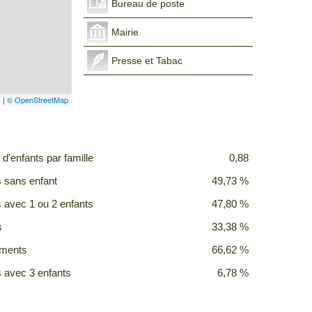
Bureau de poste
Mairie
Presse et Tabac
s
|
© OpenStreetMap
d'enfants par famille
0,88
s sans enfant
49,73 %
s avec 1 ou 2 enfants
47,80 %
s
33,38 %
ements
66,62 %
s avec 3 enfants
6,78 %