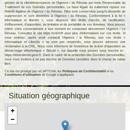
gestion de la clientèle/prospects de l'Agence / du Réseau qui reste Responsable du
Traitement de vos Données personnelles. La base légale du traitement repose sur
l'intérêt légitime de l'Agence / du Réseau. Elles sont conservées jusqu'à demande de
suppression et sont destinées à l'Agence / au Réseau. Conformément à la loi «
informatique et libertés », vous disposez des droits d’accès, de rectification,
d’effacement, d’opposition, de limitation et de portabilité de vos données. Vous pouvez
retirer votre consentement à tout moment en contactant directement l’Agence / Le
Réseau. Consultez le site
https://cnil.fr/fr
pour plus d’informations sur vos droits. Si
vous estimez, après avoir contacté l'Agence / le Réseau, que vos droits «
Informatique et Libertés » ne sont pas respectés, vous pouvez adresser une
réclamation à la CNIL. Nous vous informons de l’existence de la liste d'opposition au
démarchage téléphonique « Bloctel », sur laquelle vous pouvez vous inscrire ici :
https://www.bloctel.gouv.fr
. Dans le cadre de la protection des Données personnelles,
nous vous invitons à ne pas inscrire de Données sensibles dans le champ de saisie
libre.
Ce site est protégé par reCAPTCHA, les
Politiques de Confidentialité
et es
Conditions d'utilisation
de Google s'appliquent.
Situation géographique
+
−