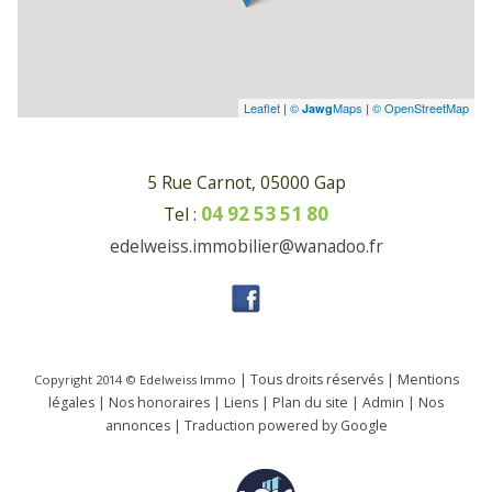
Leaflet
|
©
Maps
|
© OpenStreetMap
Jawg
5 Rue Carnot, 05000 Gap
04 92 53 51 80
Tel :
edelweiss.immobilier@wanadoo.fr
| Tous droits réservés |
Mentions
Copyright 2014 ©
Edelweiss Immo
légales
|
Nos honoraires
|
Liens
|
Plan du site
|
Admin
|
Nos
annonces
|
Traduction powered by Google