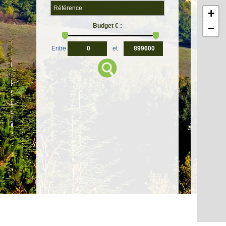
+
Budget € :
−
Entre
et