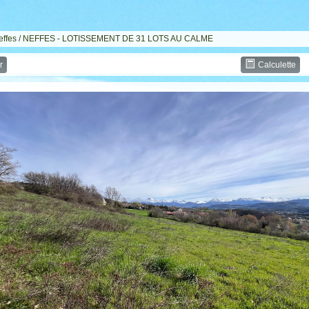
effes
/ NEFFES - LOTISSEMENT DE 31 LOTS AU CALME
r
Calculette