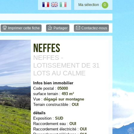
Ma sélection :
0
Imprimer cette fiche
Partager
Contactez-nous
Neffes
NEFFES -
LOTISSEMENT DE 31
LOTS AU CALME
Infos bien immobilier
Code postal :
05000
surface terrain :
493 m²
Vue :
dégagé sur montagne
Terrain constructible :
OUI
détails
Exposition :
SUD
Raccordement eau :
OUI
Raccordement électricité :
OUI