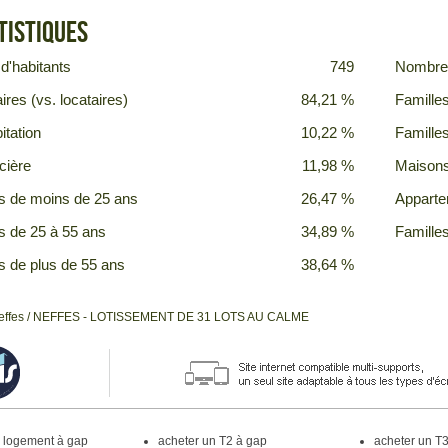
tistiques
d'habitants
749
Nombre 
ires (vs. locataires)
84,21 %
Famille
itation
10,22 %
Famille
cière
11,98 %
Maison
s de moins de 25 ans
26,47 %
Appart
s de 25 à 55 ans
34,89 %
Famille
s de plus de 55 ans
38,64 %
effes
/ NEFFES - LOTISSEMENT DE 31 LOTS AU CALME
n logement à gap
acheter un T2 à gap
acheter un T