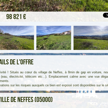
98 821 €
ails de l'offre
ivité ! Situés au cœur du village de Neffes, à 8min de gap en voiture, 
s (eau, électricité, télécom etc...). Emplacement calme avec une vue dég
ements.
mations sur les risques auxquels ce bien est exposé sont disponibles sur le s
ville de Neffes (05000)