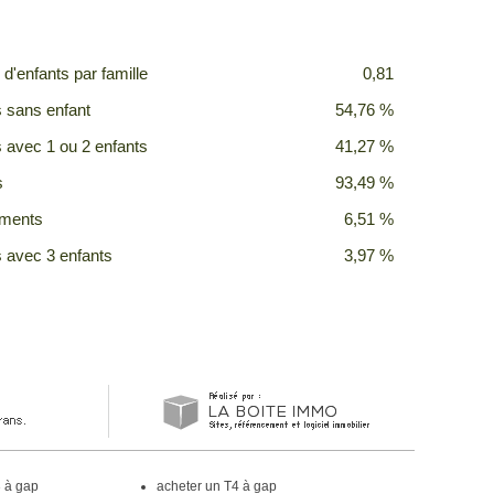
d'enfants par famille
0,81
s sans enfant
54,76 %
s avec 1 ou 2 enfants
41,27 %
s
93,49 %
ements
6,51 %
s avec 3 enfants
3,97 %
3 à gap
acheter un T4 à gap