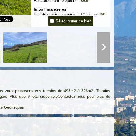
Raccordement téléphone :
OUI
Infos Financières
Prix de vente honoraires TTC inclus :
98
821 €
Sélectionner ce bien
:
93 669
Prix de vente honoraires TTC exclus
€
Honoraires TTC à la charge acquéreur :
5,5 %
Réf: 1941 Y. GARCIA RSAC 788 525
681.
nous vous proposons ces terrains de 493m2 à 826m2. Terrains
agée. Plus que 9 lots disponibleContactez-nous pour plus de
ite
Géorisques