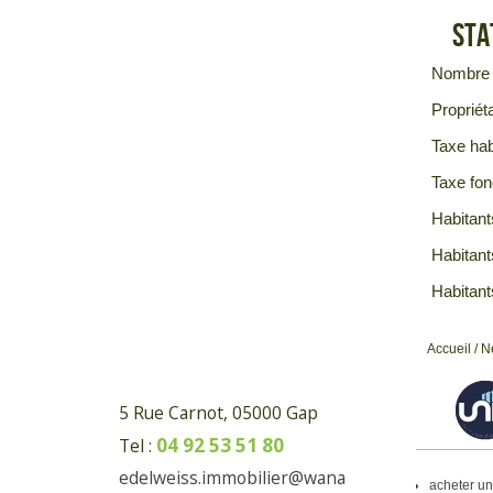
Sta
Nombre 
Propriéta
Taxe hab
Taxe fon
Habitant
Habitant
Habitant
Accueil
/
N
5 Rue Carnot, 05000 Gap
04 92 53 51 80
Tel :
edelweiss.immobilier@wana
acheter u