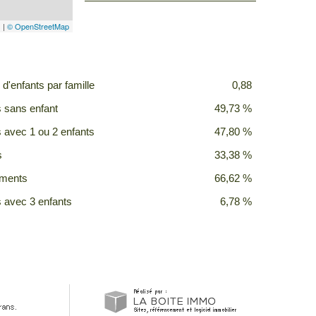
s
|
© OpenStreetMap
d'enfants par famille
0,88
s sans enfant
49,73 %
s avec 1 ou 2 enfants
47,80 %
s
33,38 %
ements
66,62 %
s avec 3 enfants
6,78 %