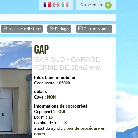
Ma sélection :
0
Imprimer cette fiche
Partager
Contactez-nous
Gap
GAP SUD - GARAGE
FERME DE 18m2 env.
Infos bien immobilier
Code postal :
05000
détails
Cave :
NON
Informations de copropriété
Copropriété :
OUI
Lot n° :
13
nombre de lots :
8
statut du syndic :
pas de procédure en
cours