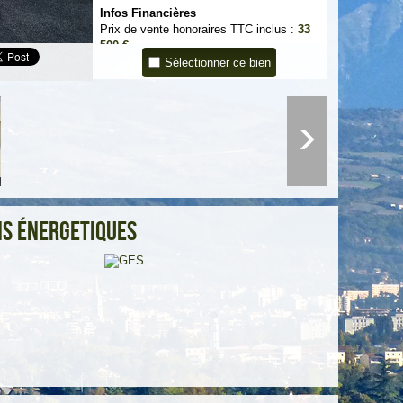
Infos Financières
Prix de vente honoraires TTC inclus :
33
500 €
:
30 000
Sélectionner ce bien
Prix de vente honoraires TTC exclus
€
Honoraires TTC à la charge acquéreur :
11,67 %
Réf: 2122 J. Rols Ag.Co RSAC
901227389
s énergetiques