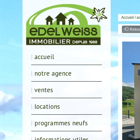
Accueil
/
a
Retou
accueil
notre agence
ventes
locations
programmes neufs
informations utiles