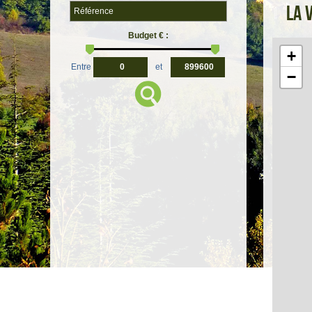
La 
Budget € :
+
Entre
et
−