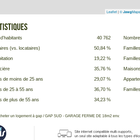
Leaflet
|
©
Map
Jawg
tistiques
d'habitants
40 762
Nombre 
ires (vs. locataires)
50,84 %
Famille
itation
19,22 %
Famille
cière
35,76 %
Maison
s de moins de 25 ans
29,07 %
Appart
s de 25 à 55 ans
36,70 %
Famille
s de plus de 55 ans
34,23 %
cheter un logement à gap
/ GAP SUD - GARAGE FERME DE 18m2 env.