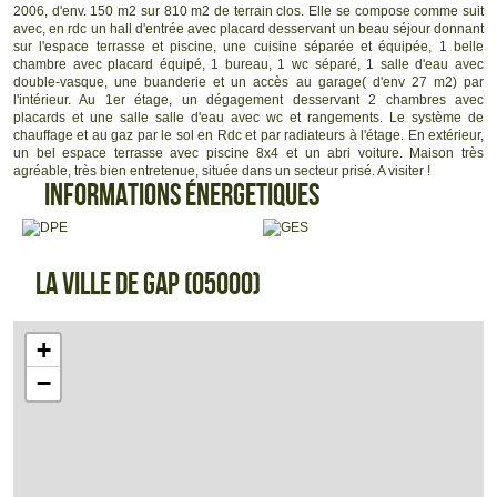
2006, d'env. 150 m2 sur 810 m2 de terrain clos. Elle se compose comme suit
Infos Financières
avec, en rdc un hall d'entrée avec placard desservant un beau séjour donnant
Prix de vente honoraires TTC inclus :
599 000 €
sur l'espace terrasse et piscine, une cuisine séparée et équipée, 1 belle
:
575 961,52 €
Prix de vente honoraires TTC exclus
chambre avec placard équipé, 1 bureau, 1 wc séparé, 1 salle d'eau avec
Honoraires TTC à la charge acquéreur :
4 %
double-vasque, une buanderie et un accès au garage( d'env 27 m2) par
Taxe foncière annuelle :
2 931 €
l'intérieur. Au 1er étage, un dégagement desservant 2 chambres avec
Réf: 2119
placards et une salle salle d'eau avec wc et rangements. Le système de
chauffage et au gaz par le sol en Rdc et par radiateurs à l'étage. En extérieur,
un bel espace terrasse avec piscine 8x4 et un abri voiture. Maison très
agréable, très bien entretenue, située dans un secteur prisé. A visiter !
Informations énergetiques
La ville de Gap (05000)
+
−