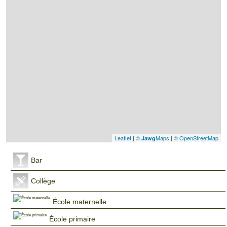
Leaflet
|
©
Maps
|
© OpenStreetMap
Jawg
Bar
Collège
École maternelle
École primaire