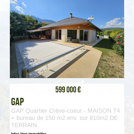
599 000 €
Gap
GAP Quartier Crève-coeur - MAISON T4
+ bureau de 150 m2 env. sur 810m2 DE
TERRAIN
Infos bien immobilier