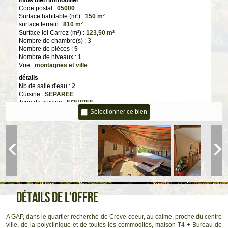
Code postal :
05000
Surface habitable (m²) :
150 m²
surface terrain :
810 m²
Surface loi Carrez (m²) :
123,50 m²
Nombre de chambre(s) :
3
Nombre de pièces :
5
Nombre de niveaux :
1
Vue :
montagnes et ville
détails
Nb de salle d'eau :
2
Cuisine :
SEPAREE
Type de cuisine :
EQUIPEE
Mode de chauffage :
Gaz, Gaz, Bois
Sélectionner ce bien
Type de chauffage :
Radiateur, Au sol, Poêle
Format de chauffage :
Individuel, Individuel, Individuel
Terrasse :
OUI
Nombre de garage :
1
Nombre de parking :
3
Exposition :
SUD
Année de construction :
2006
Terrain piscinable :
OUI
Terrain arboré :
OUI
Distribution d'eau :
INDIVIDUEL
Détails de l'offre
Energie d'eau :
GAZ
Informations de copropriété
A GAP, dans le quartier recherché de Crève-coeur, au calme, proche du centre
Copropriété :
NON
ville, de la polyclinique et de toutes les commodités, maison T4 + Bureau de