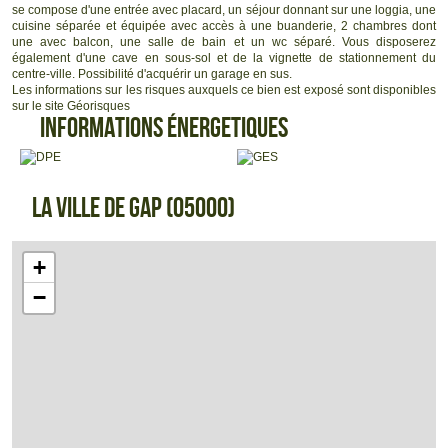
Taxe foncière annuelle :
1 573 €
se compose d'une entrée avec placard, un séjour donnant sur une loggia, une
cuisine séparée et équipée avec accès à une buanderie, 2 chambres dont
Réf: 2104 R. Fremeaux Ag.co RSAC 533085502
une avec balcon, une salle de bain et un wc séparé. Vous disposerez
également d'une cave en sous-sol et de la vignette de stationnement du
centre-ville. Possibilité d'acquérir un garage en sus.
Les informations sur les risques auxquels ce bien est exposé sont disponibles
sur le site
Géorisques
Informations énergetiques
La ville de Gap (05000)
+
−