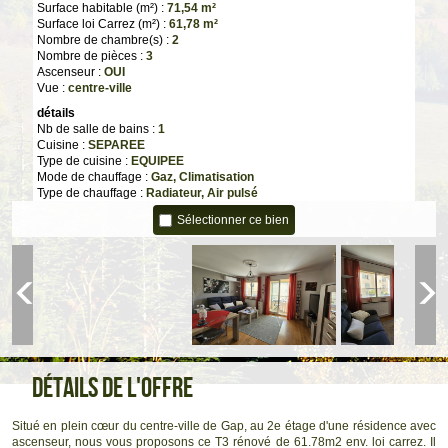
Surface habitable (m²) :
71,54 m²
Surface loi Carrez (m²) :
61,78 m²
Nombre de chambre(s) :
2
Nombre de pièces :
3
Ascenseur :
OUI
Vue :
centre-ville
détails
Nb de salle de bains :
1
Cuisine :
SEPAREE
Type de cuisine :
EQUIPEE
Mode de chauffage :
Gaz, Climatisation
Type de chauffage :
Radiateur, Air pulsé
Format de chauffage :
Collectif, Individuel
Sélectionner ce bien
Interphone :
OUI
Nombre de garage :
1
Exposition :
EST
Année de construction :
1969
Distribution d'eau :
COLLECTIF
Energie d'eau :
GAZ
Informations de copropriété
Copropriété :
NON
Infos Financières
Détails de l'offre
Prix de vente honoraires TTC inclus :
170 400 €
:
160 000 €
Prix de vente honoraires TTC exclus
Honoraires TTC à la charge acquéreur :
6,5 %
Situé en plein cœur du centre-ville de Gap, au 2e étage d'une résidence avec
Charges :
174,55 €
ascenseur, nous vous proposons ce T3 rénové de 61.78m2 env. loi carrez. Il