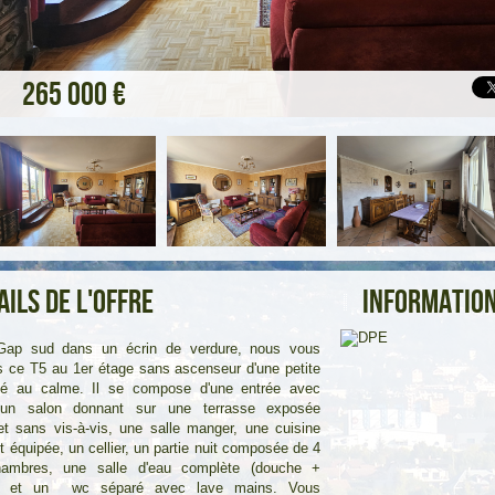
265 000 €
ails de l'offre
Information
Gap sud dans un écrin de verdure, nous vous
 ce T5 au 1er étage sans ascenseur d'une petite
été au calme. Il se compose d'une entrée avec
 un salon donnant sur une terrasse exposée
t sans vis-à-vis, une salle manger, une cuisine
t équipée, un cellier, un partie nuit composée de 4
hambres, une salle d'eau complète (douche +
re) et un wc séparé avec lave mains. Vous