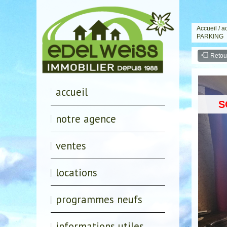
Accueil
/
a
PARKING
Retou
accueil
S
notre agence
ventes
locations
programmes neufs
informations utiles