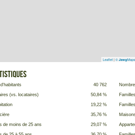
Leaflet
|
©
Map
Jawg
tistiques
d'habitants
40 762
Nombre 
ires (vs. locataires)
50,84 %
Famille
itation
19,22 %
Famille
cière
35,76 %
Maison
s de moins de 25 ans
29,07 %
Appart
s de 25 à 55 ans
36,70 %
Famille