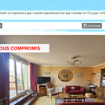
cheter un logement à gap
/
acheter appartement sur gap
/
acheter un T5 à gap
/ GA
r
Calculette
OUS COMPROMIS