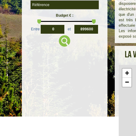
dispose
électrici
que d'un 
Budget € :
est très 
effectuée
Entre
et
Les info
exposé so
La 
+
−