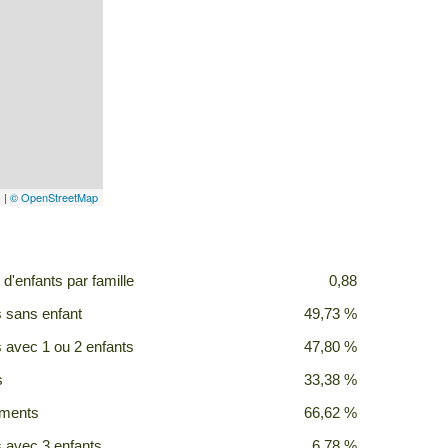
s
|
© OpenStreetMap
d'enfants par famille
0,88
s sans enfant
49,73 %
s avec 1 ou 2 enfants
47,80 %
s
33,38 %
ements
66,62 %
s avec 3 enfants
6,78 %