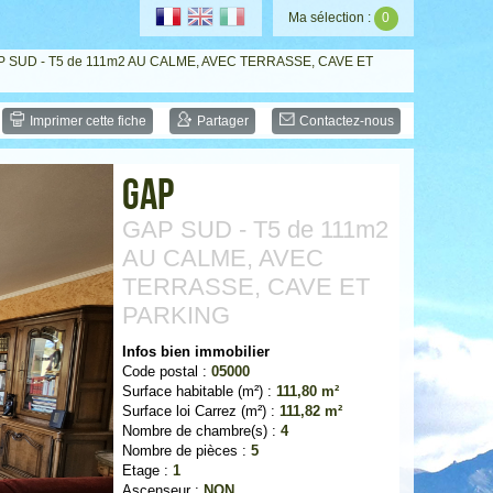
Ma sélection :
0
P SUD - T5 de 111m2 AU CALME, AVEC TERRASSE, CAVE ET
Imprimer cette fiche
Partager
Contactez-nous
Gap
GAP SUD - T5 de 111m2
AU CALME, AVEC
TERRASSE, CAVE ET
PARKING
Infos bien immobilier
Code postal :
05000
Surface habitable (m²) :
111,80 m²
Surface loi Carrez (m²) :
111,82 m²
Nombre de chambre(s) :
4
Nombre de pièces :
5
Etage :
1
Ascenseur :
NON