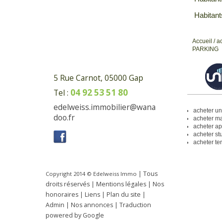
Habitant
Accueil
/
a
PARKING
5 Rue Carnot, 05000 Gap
04 92 53 51 80
Tel :
edelweiss.immobilier@wana
acheter u
doo.fr
acheter m
acheter a
acheter st
acheter te
| Tous
Copyright 2014 ©
Edelweiss Immo
droits réservés |
Mentions légales
|
Nos
honoraires
|
Liens
|
Plan du site
|
Admin
|
Nos annonces
|
Traduction
powered by Google