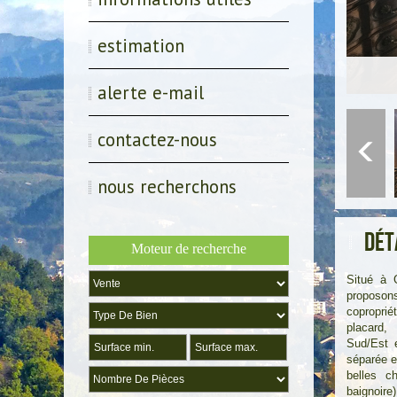
estimation
alerte e-mail
contactez-nous
nous recherchons
Dét
Moteur de recherche
Situé à 
proposons
copropri
placard,
Sud/Est e
séparée e
belles c
baignoi