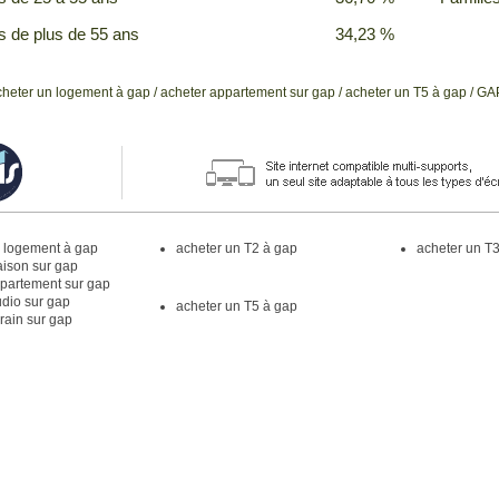
s de plus de 55 ans
34,23 %
cheter un logement à gap
/
acheter appartement sur gap
/
acheter un T5 à gap
/ GA
n logement à gap
acheter un T2 à gap
acheter un T
aison sur gap
ppartement sur gap
udio sur gap
acheter un T5 à gap
rrain sur gap